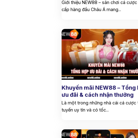
Giới thiệu NEW88 – sân chơi cá cược
cấp hàng đầu Châu Á mang...
Khuyến mãi NEW88 – Tổng 
ưu đãi & cách nhận thưởng
Là một trong những nhà cái cá cược 
tuyến uy tín và có tốc...