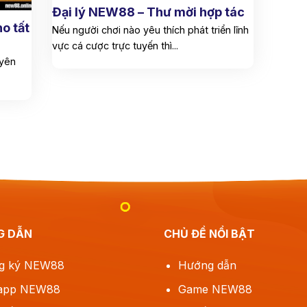
Đại lý NEW88 – Thư mời hợp tác
o tất
Nếu người chơi nào yêu thích phát triển lĩnh
vực cá cược trực tuyến thì...
uyên
G DẪN
CHỦ ĐỀ NỔI BẬT
g ký NEW88
Hướng dẫn
 app NEW88
Game NEW88