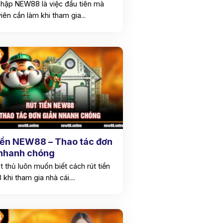
hập NEW88 là việc đầu tiên mà
iên cần làm khi tham gia...
iền NEW88 – Thao tác đơn
 nhanh chóng
 thủ luôn muốn biết cách rút tiền
hi tham gia nhà cái....