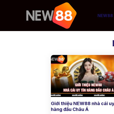
Bỏ
qua
nội
NEW88
dung
Giới thiệu NEW88 nhà cái uy
hàng đầu Châu Á