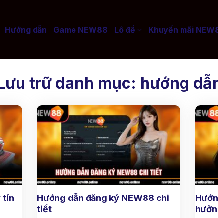
Hướng dẫn
Game NEW88
Lô đề
Khuyến mãi NEW
Lưu trữ danh mục:
hướng dẫ
 tín
Hướng dẫn đăng ký NEW88 chi
Hướn
tiết
hưởn