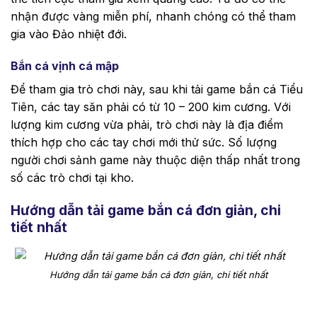
nhận được vàng miễn phí, nhanh chóng có thể tham
gia vào Đảo nhiệt đới.
Bắn cá vịnh cá mập
Để tham gia trò chơi này, sau khi tải game bắn cá Tiểu
Tiên, các tay săn phải có từ 10 – 200 kim cương. Với
lượng kim cương vừa phải, trò chơi này là địa điểm
thích hợp cho các tay chơi mới thử sức. Số lượng
người chơi sảnh game này thuộc diện thấp nhất trong
số các trò chơi tại kho.
Hướng dẫn tải game bắn cá đơn giản, chi
tiết nhất
Hướng dẫn tải game bắn cá đơn giản, chi tiết nhất