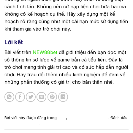
cách tỉnh táo. Không nên cứ nạp tiền chơi bừa bãi mà
không có kế hoạch cụ thể. Hãy xây dựng một kế
hoạch rõ ràng cũng như một cái hạn mức sử dụng tiền
khi tham gia vào trò chơi này.
Lời kết
Bài viết trên
NEW88bet
đã giới thiệu đến bạn đọc một
số thông tin sơ lược về game bắn cá tiểu tiên. Đây là
trò chơi mang tính giải trí cao và có sức hấp dẫn người
chơi. Hãy trau dồi thêm nhiều kinh nghiệm để đem về
những phần thưởng có giá trị cho bản thân nhé.
Bài viết này được đăng trong
blog
,
blog game đổi thưởng
. Đánh dấu
liên kết thường trực
.