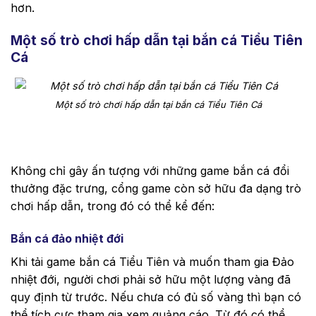
hơn.
Một số trò chơi hấp dẫn tại bắn cá Tiểu Tiên
Cá
Một số trò chơi hấp dẫn tại bắn cá Tiểu Tiên Cá
Không chỉ gây ấn tượng với những game bắn cá đổi
thưởng đặc trưng, cổng game còn sở hữu đa dạng trò
chơi hấp dẫn, trong đó có thể kể đến:
Bắn cá đảo nhiệt đới
Khi tải game bắn cá Tiểu Tiên và muốn tham gia Đảo
nhiệt đới, người chơi phải sở hữu một lượng vàng đã
quy định từ trước. Nếu chưa có đủ số vàng thì bạn có
thể tích cực tham gia xem quảng cáo. Từ đó có thể