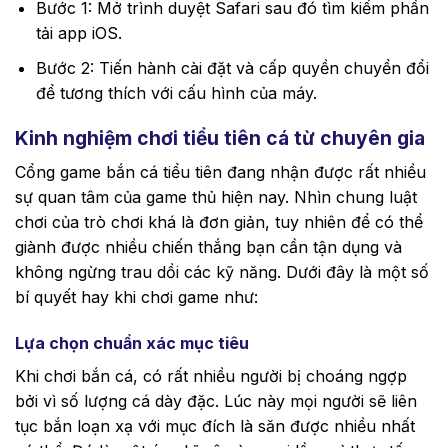
Bước 1: Mở trình duyệt Safari sau đó tìm kiếm phần
tải app iOS.
Bước 2: Tiến hành cài đặt và cấp quyền chuyển đổi
để tương thích với cấu hình của máy.
Kinh nghiệm chơi tiểu tiên cá từ chuyên gia
Cổng game bắn cá tiểu tiên đang nhận được rất nhiều
sự quan tâm của game thủ hiện nay. Nhìn chung luật
chơi của trò chơi khá là đơn giản, tuy nhiên để có thể
giành được nhiều chiến thắng bạn cần tận dụng và
không ngừng trau dồi các kỹ năng. Dưới đây là một số
bí quyết hay khi chơi game như:
Lựa chọn chuẩn xác mục tiêu
Khi chơi bắn cá, có rất nhiều người bị choáng ngợp
bởi vì số lượng cá dày đặc. Lúc này mọi người sẽ liên
tục bắn loạn xạ với mục đích là săn được nhiều nhất