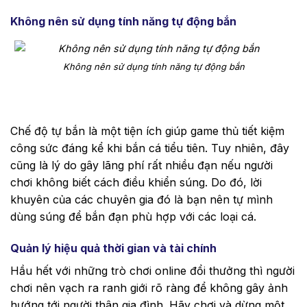
Không nên sử dụng tính năng tự động bắn
Không nên sử dụng tính năng tự động bắn
Chế độ tự bắn là một tiện ích giúp game thủ tiết kiệm
công sức đáng kể khi bắn cá tiểu tiên. Tuy nhiên, đây
cũng là lý do gây lãng phí rất nhiều đạn nếu người
chơi không biết cách điều khiển súng. Do đó, lời
khuyên của các chuyên gia đó là bạn nên tự mình
dùng súng để bắn đạn phù hợp với các loại cá.
Quản lý hiệu quả thời gian và tài chính
Hầu hết với những trò chơi online đổi thưởng thì người
chơi nên vạch ra ranh giới rõ ràng để không gây ảnh
hướng tới người thân gia đình. Hãy chơi và dừng một